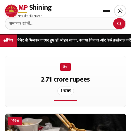
MP
Shining
मध्य प्रदेश की धड़कन
 खास कैबिनेट से मिलकर गदगद हुए डॉ. मोहन यादव, बताया कितना और कैसे इस्तेमाल करें AI
ब्रेकिंग
टैग
2.71 crore rupees
1 खबरें
विदेश