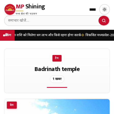
MP
Shining
मध्य प्रदेश की धड़कन
ल, किस राशि को मिलेगा धन लाभ और किसे रहना होगा सतर्क
ब्रेकिंग
विकसित मध्यप्रदेश-2047’ क
टैग
Badrinath temple
1 खबरें
देश