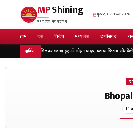
MP
Shining
गुरुवार, 6 अगस्त 2026
मध्य प्रदेश की धड़कन
होम
देश
विदेश
मध्य प्रदेश
छत्तीसगढ़
राज
ास कैबिनेट से मिलकर गदगद हुए डॉ. मोहन यादव, बताया कितना और कैसे इस्तेमाल करे
ब्रेकिंग
टै
Bhopal
11 ख