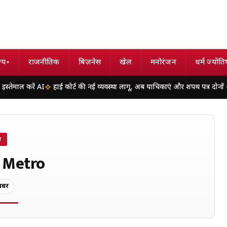
्य
राजनीतिक
बिज़नेस
खेल
मनोरंजन
धर्म ज्योति
▾
ं AI
हाई कोर्ट की नई व्यवस्था लागू, अब याचिकाएं और शपथ पत्र दोनों ओर होंगे प्रिंट;
ग
 Metro
बरें