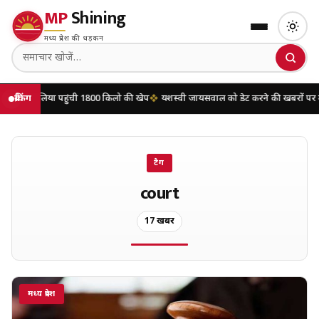
MP
Shining
मध्य प्रदेश की धड़कन
ंची 1800 किलो की खेप
ब्रेकिंग
यशस्वी जायसवाल को डेट करने की खबरों पर मृणाल ठाकुर ने तोड़ी च
टैग
court
17 खबरें
मध्य प्रदेश