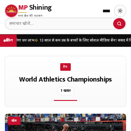
MP
Shining
मध्य प्रदेश की धड़कन
िसे मिलेगा धन लाभ
ब्रेकिंग
13 साल से कम उम्र के बच्चों के लिए सोशल मीडिया बैन! संसद में बिल ल
टैग
World Athletics Championships
1 खबरें
खेल