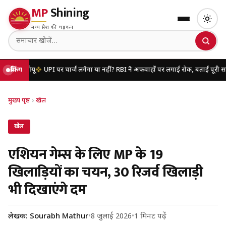
MP
Shining
मध्य प्रदेश की धड़कन
ू
ब्रेकिंग
UPI पर चार्ज लगेगा या नहीं? RBI ने अफवाहों पर लगाई रोक, बताई पूरी सच्चाई
यूपी 
मुख्य पृष्ठ
›
खेल
खेल
एशियन गेम्स के लिए MP के 19
खिलाड़ियों का चयन, 30 रिजर्व खिलाड़ी
भी दिखाएंगे दम
लेखक: Sourabh Mathur
•
8 जुलाई 2026
•
1 मिनट पढ़ें