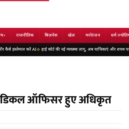
्य
राजनीतिक
बिज़नेस
खेल
मनोरंजन
धर्म ज्योति
▾
ेमाल करें AI
हाई कोर्ट की नई व्यवस्था लागू, अब याचिकाएं और शपथ पत्र दोनों ओर होंगे
7 मेडिकल ऑफिसर हुए अधिकृत