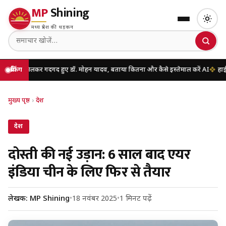
MP
Shining
मध्य प्रदेश की धड़कन
मिलकर गदगद हुए डॉ. मोहन यादव, बताया कितना और कैसे इस्तेमाल करें AI
ब्रेकिंग
हाई कोर्ट की नई
मुख्य पृष्ठ
›
देश
देश
दोस्ती की नई उड़ान: 6 साल बाद एयर
इंडिया चीन के लिए फिर से तैयार
लेखक: MP Shining
•
18 नवंबर 2025
•
1 मिनट पढ़ें