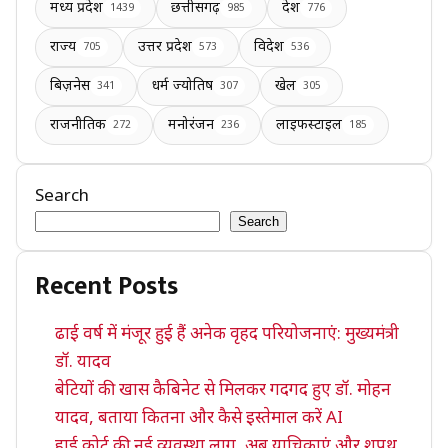
मध्य प्रदेश
छत्तीसगढ़
देश
1439
985
776
राज्य
उत्तर प्रदेश
विदेश
705
573
536
बिज़नेस
धर्म ज्योतिष
खेल
341
307
305
राजनीतिक
मनोरंजन
लाइफस्टाइल
272
236
185
Search
Search
Recent Posts
ढाई वर्ष में मंजूर हुई हैं अनेक वृहद परियोजनाएं: मुख्यमंत्री
डॉ. यादव
बेटियों की खास कैबिनेट से मिलकर गदगद हुए डॉ. मोहन
यादव, बताया कितना और कैसे इस्तेमाल करें AI
हाई कोर्ट की नई व्यवस्था लागू, अब याचिकाएं और शपथ