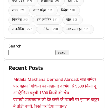
मध्य प्रदेश
छत्तीसगढ़
देश
1473
995
787
राज्य
उत्तर प्रदेश
विदेश
720
581
538
बिज़नेस
धर्म ज्योतिष
खेल
343
311
305
राजनीतिक
मनोरंजन
लाइफस्टाइल
277
238
185
Search
Search
Recent Posts
Mithila Makhana Demand Abroad: सात समंदर
पार महका मिथिला का मखाना! दरभंगा से 9500 किमी दूर
ऑस्ट्रेलिया पहुंची 1800 किलो की खेप
यशस्वी जायसवाल को डेट करने की खबरों पर मृणाल ठाकुर
ने तोड़ी चुप्पी, रिश्ते पर दिया जवाब?