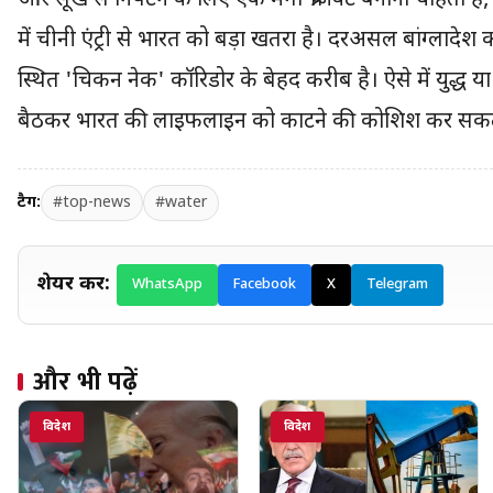
और सूखे से निपटने के लिए एक मेगा-प्रोजेक्ट बनाना चाहता है, 
में चीनी एंट्री से भारत को बड़ा खतरा है। दरअसल बांग्लादेश का त
स्थित 'चिकन नेक' कॉरिडोर के बेहद करीब है। ऐसे में युद्ध य
बैठकर भारत की लाइफलाइन को काटने की कोशिश कर सकत
टैग:
#top-news
#water
शेयर करें:
WhatsApp
Facebook
X
Telegram
और भी पढ़ें
विदेश
विदेश