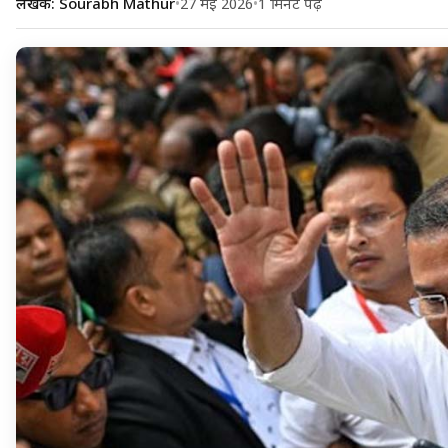
लेखक: Sourabh Mathur
•
27 मई 2026
•
1 मिनट पढ़ें