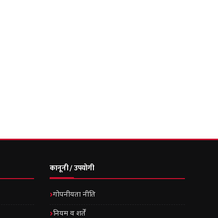
कानूनी / उपयोगी
गोपनीयता नीति
नियम व शर्तें