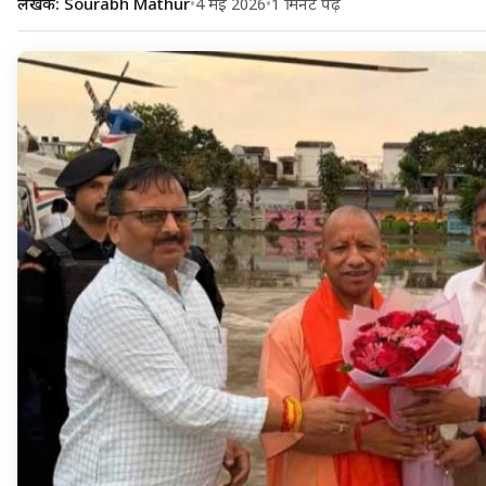
लेखक: Sourabh Mathur
•
4 मई 2026
•
1 मिनट पढ़ें