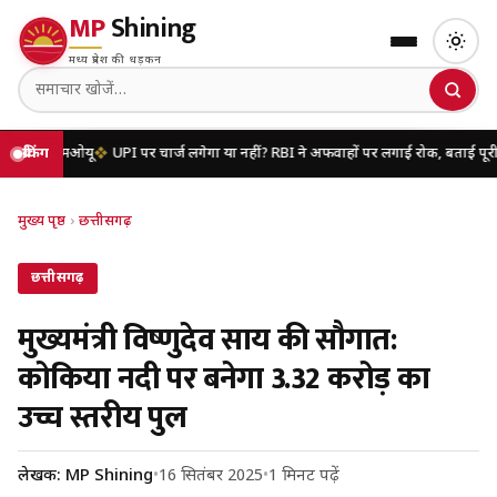
MP
Shining
मध्य प्रदेश की धड़कन
एमओयू
ब्रेकिंग
UPI पर चार्ज लगेगा या नहीं? RBI ने अफवाहों पर लगाई रोक, बताई पूरी सच्चाई
य
मुख्य पृष्ठ
›
छत्तीसगढ़
छत्तीसगढ़
मुख्यमंत्री विष्णुदेव साय की सौगात:
कोकिया नदी पर बनेगा 3.32 करोड़ का
उच्च स्तरीय पुल
लेखक: MP Shining
•
16 सितंबर 2025
•
1 मिनट पढ़ें