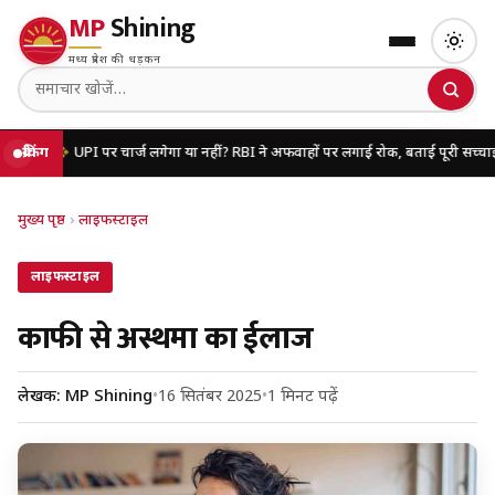
MP
Shining
मध्य प्रदेश की धड़कन
UPI पर चार्ज लगेगा या नहीं? RBI ने अफवाहों पर लगाई रोक, बताई पूरी सच्चाई
ब्रेकिंग
यूपी मे
मुख्य पृष्ठ
›
लाइफस्टाइल
लाइफस्टाइल
काफी से अस्थमा का ईलाज
लेखक: MP Shining
•
16 सितंबर 2025
•
1 मिनट पढ़ें