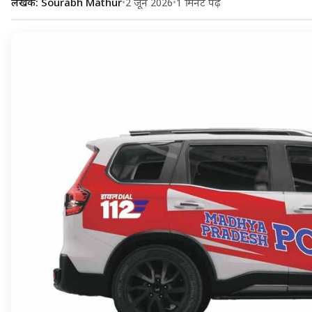
लेखक: Sourabh Mathur
•
2 जून 2026
•
1 मिनट पढ़ें