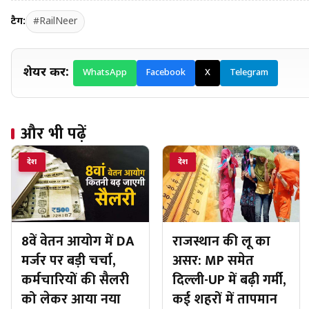
टैग:
#RailNeer
शेयर करें:
WhatsApp
Facebook
X
Telegram
और भी पढ़ें
देश
देश
8वें वेतन आयोग में DA
राजस्थान की लू का
मर्जर पर बड़ी चर्चा,
असर: MP समेत
कर्मचारियों की सैलरी
दिल्ली-UP में बढ़ी गर्मी,
को लेकर आया नया
कई शहरों में तापमान