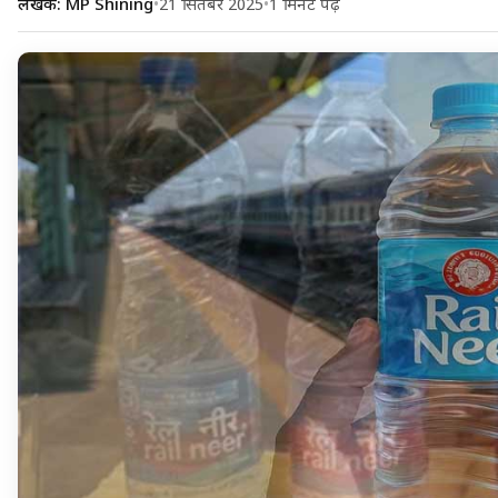
लेखक: MP Shining
•
21 सितंबर 2025
•
1 मिनट पढ़ें