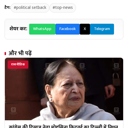
टैग:
#political setback
#top-news
शेयर करें:
WhatsApp
Facebook
X
Telegram
और भी पढ़ें
राजनीतिक
कांग्रेस की दिग्गज नेता मोहसिना किदवई का दिल्ली में निधन,