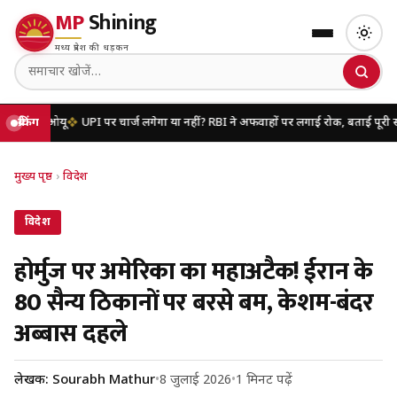
MP
Shining
मध्य प्रदेश की धड़कन
मओयू
ब्रेकिंग
UPI पर चार्ज लगेगा या नहीं? RBI ने अफवाहों पर लगाई रोक, बताई पूरी सच्चाई
यू
मुख्य पृष्ठ
›
विदेश
विदेश
होर्मुज पर अमेरिका का महाअटैक! ईरान के
80 सैन्य ठिकानों पर बरसे बम, केशम-बंदर
अब्बास दहले
लेखक: Sourabh Mathur
•
8 जुलाई 2026
•
1 मिनट पढ़ें