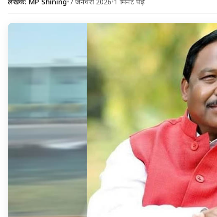
लेखक: MP Shining
•
7 जनवरी 2026
•
1 मिनट पढ़ें