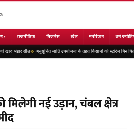
26
्य
राजनीतिक
बिज़नेस
खेल
मनोरंजन
धर्म ज्योति
▾
 सील
अनुसूचित जाति उपयोजना के तहत किसानों को स्टोरेज बिन वितरित
उप मुख्य
िलेगी नई उड़ान, चंबल क्षेत्र
्मीद