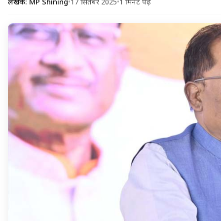
लेखक: MP Shining
•
17 सितंबर 2025
•
1 मिनट पढ़ें