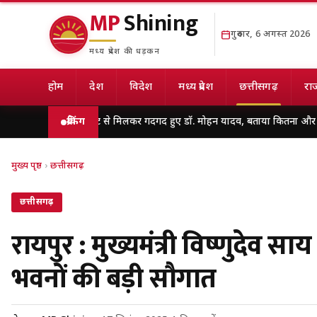
MP
Shining
गुरुवार, 6 अगस्त 2026
मध्य प्रदेश की धड़कन
होम
देश
विदेश
मध्य प्रदेश
छत्तीसगढ़
राज
स कैबिनेट से मिलकर गदगद हुए डॉ. मोहन यादव, बताया कितना और कैसे इस्तेमाल करें
ब्रेकिंग
मुख्य पृष्ठ
›
छत्तीसगढ़
छत्तीसगढ़
रायपुर : मुख्यमंत्री विष्णुदेव स
भवनों की बड़ी सौगात