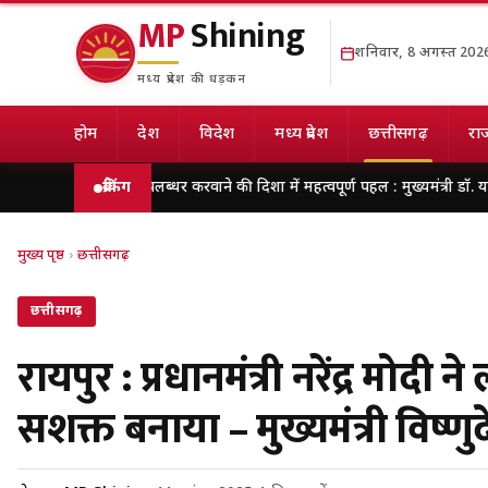
MP
Shining
शनिवार, 8 अगस्त 202
मध्य प्रदेश की धड़कन
होम
देश
विदेश
मध्य प्रदेश
छत्तीसगढ़
राज
वसर उपलब्धर करवाने की दिशा में महत्वपूर्ण पहल : मुख्यमंत्री डॉ. यादव
ब्रेकिंग
मेरठ में शिवभ
मुख्य पृष्ठ
›
छत्तीसगढ़
छत्तीसगढ़
रायपुर : प्रधानमंत्री नरेंद्र मो
सशक्त बनाया – मुख्यमंत्री विष्ण