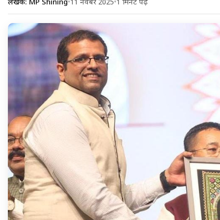
लेखक: MP Shining
•
11 नवंबर 2025
•
1 मिनट पढ़ें