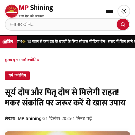
MP
Shining
मध्य प्रदेश की धड़कन
लाभ
ब्रेकिंग
13 साल से कम उम्र के बच्चों के लिए सोशल मीडिया बैन! संसद में बिल लाने की तैयारी
मुख्य पृष्ठ
›
धर्म ज्योतिष
धर्म ज्योतिष
सूर्य दोष और पितृ दोष से मिलेगी राहत!
मकर संक्रांति पर जरूर करें ये खास उपाय
लेखक: MP Shining
•
31 दिसंबर 2025
•
1 मिनट पढ़ें