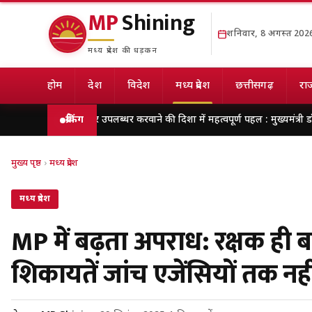
MP
Shining
शनिवार, 8 अगस्त 202
मध्य प्रदेश की धड़कन
होम
देश
विदेश
मध्य प्रदेश
छत्तीसगढ़
राज
र के अवसर उपलब्धर करवाने की दिशा में महत्वपूर्ण पहल : मुख्यमंत्री डॉ. यादव
ब्रेकिंग
मेरठ म
मुख्य पृष्ठ
›
मध्य प्रदेश
मध्य प्रदेश
MP में बढ़ता अपराध: रक्षक ही ब
शिकायतें जांच एजेंसियों तक नहीं