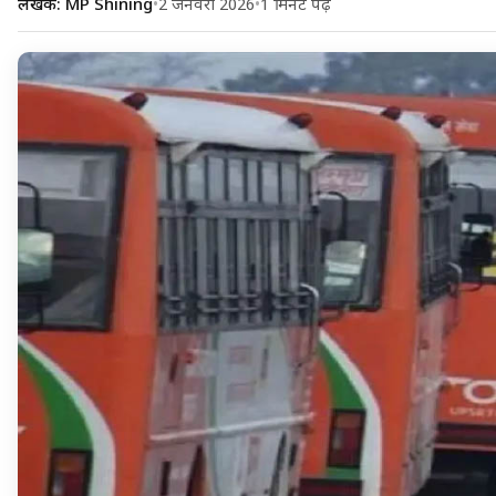
लेखक: MP Shining
•
2 जनवरी 2026
•
1 मिनट पढ़ें