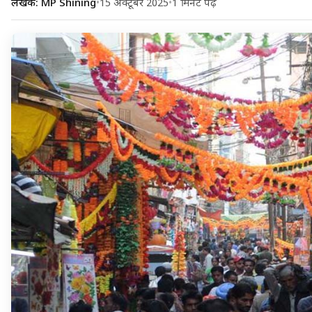
लेखक: MP Shining
•
15 अक्टूबर 2025
•
1 मिनट पढ़ें