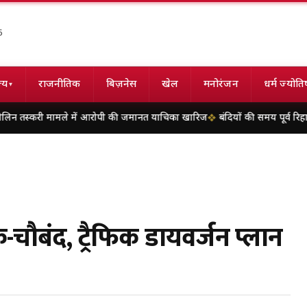
6
्य
राजनीतिक
बिज़नेस
खेल
मनोरंजन
धर्म ज्योति
▾
मामले में आरोपी की जमानत याचिका खारिज
बंदियों की समय पूर्व रिहाई दूसरे बंदियों 
-चौबंद, ट्रैफिक डायवर्जन प्लान