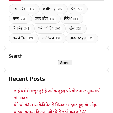
मध्य प्रदेश
छत्तीसगढ़
देश
1439
985
776
राज्य
उत्तर प्रदेश
विदेश
705
573
536
बिज़नेस
धर्म ज्योतिष
खेल
341
307
305
राजनीतिक
मनोरंजन
लाइफस्टाइल
272
236
185
Search
Search
Recent Posts
ढाई वर्ष में मंजूर हुई हैं अनेक वृहद परियोजनाएं: मुख्यमंत्री
डॉ. यादव
बेटियों की खास कैबिनेट से मिलकर गदगद हुए डॉ. मोहन
यादव, बताया कितना और कैसे इस्तेमाल करें AI