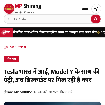
MP
Shining
मध्य प्रदेश की धड़कन
र्धारित दर से अधिक कीमत पर यूरिया बेचने पर अन्नपूर्णा खाद भंडार सील
ब्रेकिंग
अनुसूचित जाति उ
मुख्य पृष्ठ
›
बिज़नेस
बिज़नेस
Tesla भारत में आई, Model Y के साथ की
एंट्री, अब डिस्काउंट पर मिल रही है कार
लेखक: MP Shining
•
16 जनवरी 2026
•
1 मिनट पढ़ें