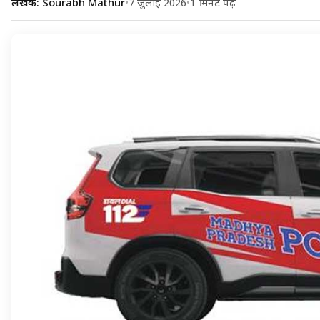
लेखक: Sourabh Mathur
•
7 जुलाई 2026
•
1 मिनट पढ़ें