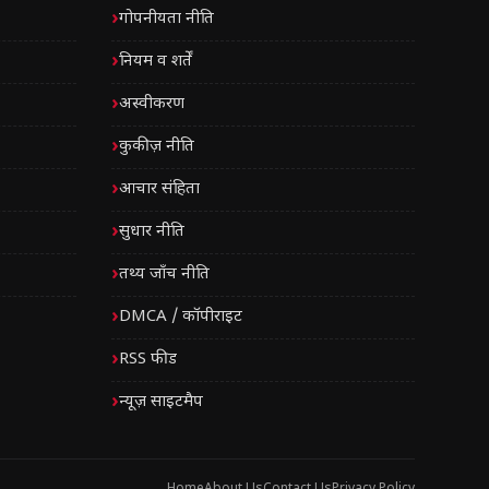
गोपनीयता नीति
नियम व शर्तें
अस्वीकरण
कुकीज़ नीति
आचार संहिता
सुधार नीति
तथ्य जाँच नीति
DMCA / कॉपीराइट
RSS फीड
न्यूज़ साइटमैप
Home
About Us
Contact Us
Privacy Policy