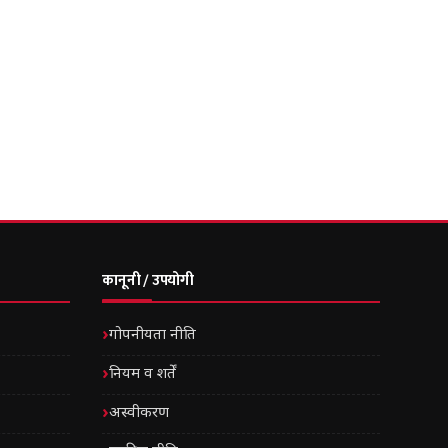
कानूनी / उपयोगी
गोपनीयता नीति
नियम व शर्तें
अस्वीकरण