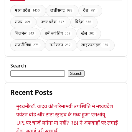
मध्य प्रदेश
छत्तीसगढ़
देश
1450
988
781
राज्य
उत्तर प्रदेश
विदेश
709
577
536
बिज़नेस
धर्म ज्योतिष
खेल
343
309
305
राजनीतिक
मनोरंजन
लाइफस्टाइल
273
237
185
Search
Search
Recent Posts
मुख्यमंत्री डॉ. यादव की गरिमामयी उपस्थिति में मध्यप्रदेश
पर्यटन बोर्ड और टाटा स्ट्राइव के मध्य हुआ एमओयू
UPI पर चार्ज लगेगा या नहीं? RBI ने अफवाहों पर लगाई
रोक, बताई पूरी सच्चाई