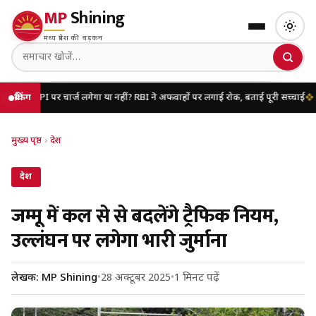
MP
Shining
मध्य प्रदेश की धड़कन
I पर चार्ज लगेगा या नहीं? RBI ने अफवाहों पर लगाई रोक, बताई पूरी सच्चाई
ब्रेकिंग
यूपी में जब्त
मुख्य पृष्ठ
›
देश
देश
जम्मू में कल से से बदलेंगे ट्रैफिक नियम,
उल्लंघन पर लगेगा भारी जुर्माना
लेखक: MP Shining
•
28 अक्टूबर 2025
•
1 मिनट पढ़ें