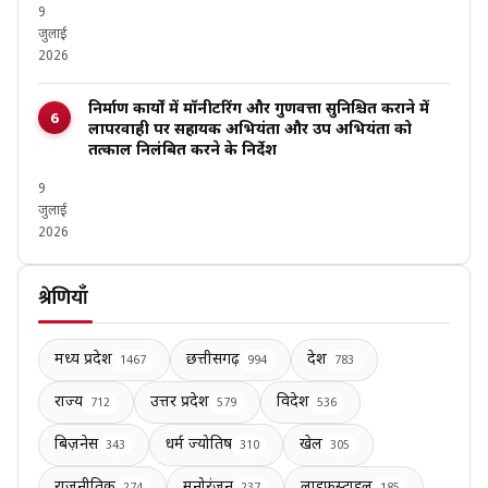
9
जुलाई
2026
निर्माण कार्यों में मॉनीटरिंग और गुणवत्ता सुनिश्चित कराने में
लापरवाही पर सहायक अभियंता और उप अभियंता को
तत्काल निलंबित करने के निर्देश
9
जुलाई
2026
श्रेणियाँ
मध्य प्रदेश
छत्तीसगढ़
देश
1467
994
783
राज्य
उत्तर प्रदेश
विदेश
712
579
536
बिज़नेस
धर्म ज्योतिष
खेल
343
310
305
राजनीतिक
मनोरंजन
लाइफस्टाइल
274
237
185