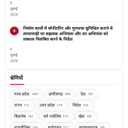
9
जुलाई
2026
निर्माण कार्यों में मॉनीटरिंग और गुणवत्ता सुनिश्चित कराने में
लापरवाही पर सहायक अभियंता और उप अभियंता को
तत्काल निलंबित करने के निर्देश
9
जुलाई
2026
श्रेणियाँ
मध्य प्रदेश
छत्तीसगढ़
देश
1467
994
783
राज्य
उत्तर प्रदेश
विदेश
712
579
536
बिज़नेस
धर्म ज्योतिष
खेल
343
310
305
राजनीतिक
मनोरंजन
लाइफस्टाइल
274
237
185