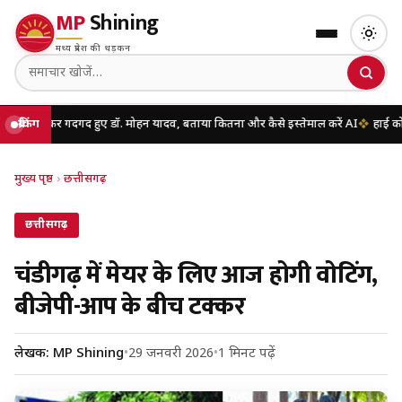
MP
Shining
मध्य प्रदेश की धड़कन
िलकर गदगद हुए डॉ. मोहन यादव, बताया कितना और कैसे इस्तेमाल करें AI
ब्रेकिंग
हाई कोर्ट की नई व
मुख्य पृष्ठ
›
छत्तीसगढ़
छत्तीसगढ़
चंडीगढ़ में मेयर के लिए आज होगी वोटिंग,
बीजेपी-आप के बीच टक्कर
लेखक: MP Shining
•
29 जनवरी 2026
•
1 मिनट पढ़ें