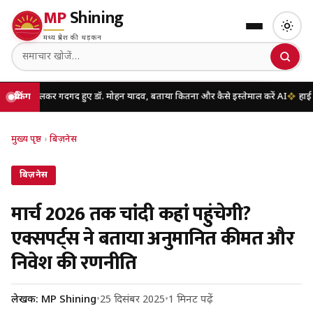
MP
Shining
मध्य प्रदेश की धड़कन
िलकर गदगद हुए डॉ. मोहन यादव, बताया कितना और कैसे इस्तेमाल करें AI
ब्रेकिंग
हाई कोर्ट की नई 
मुख्य पृष्ठ
›
बिज़नेस
बिज़नेस
मार्च 2026 तक चांदी कहां पहुंचेगी?
एक्सपर्ट्स ने बताया अनुमानित कीमत और
निवेश की रणनीति
लेखक: MP Shining
•
25 दिसंबर 2025
•
1 मिनट पढ़ें