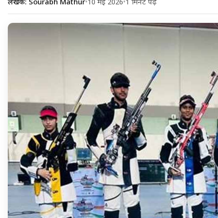
लेखक: Sourabh Mathur
•
10 मई 2026
•
1 मिनट पढ़ें