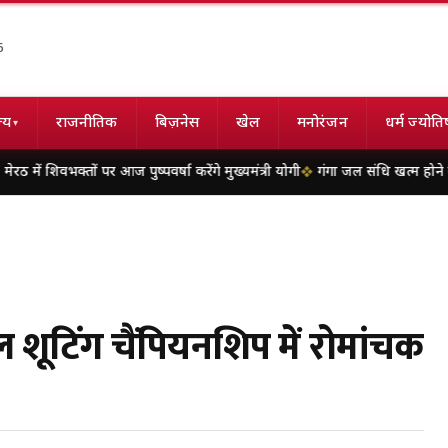
6
्य
राजनीतिक
बिज़नेस
खेल
मनोरंजन
धर्म ज्योति
▾
पर आज पुष्पवर्षा करेंगे मुख्यमंत्री योगी
गंगा जल संधि खत्म होने की कगार पर, भारत क
ियल शूटिंग चैंपियनशिप में रोमांचक