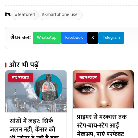
टैग:
#featured
#Smartphone user
शेयर करें:
WhatsApp
Facebook
X
Telegram
और भी पढ़ें
लाइफस्टाइल
लाइफस्टाइल
प्राइमर से मस्कारा तक
सांसों में जहर: सिर्फ
स्टेप-बाय-स्टेप आई
जलन नहीं, कैंसर को
मेकअप, पाएं परफेक्ट