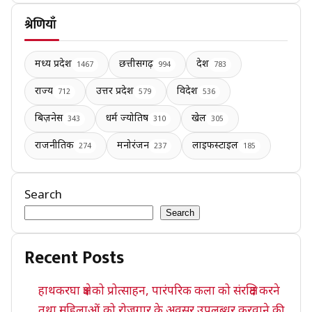
श्रेणियाँ
मध्य प्रदेश
छत्तीसगढ़
देश
1467
994
783
राज्य
उत्तर प्रदेश
विदेश
712
579
536
बिज़नेस
धर्म ज्योतिष
खेल
343
310
305
राजनीतिक
मनोरंजन
लाइफस्टाइल
274
237
185
Search
Search
Recent Posts
हाथकरघा क्षेत्र को प्रोत्साहन, पारंपरिक कला को संरक्षित करने
तथा महिलाओं को रोजगार के अवसर उपलब्धर करवाने की